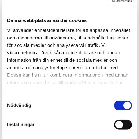
Denna webbplats använder cookies
Vi använder enhetsidentifierare för att anpassa innehållet
och annonserna till användarna, tillhandahålla funktioner
Behandling av nagelsvamp
för sociala medier och analysera vår trafik. Vi
vidarebefordrar även sådana identifierare och annan
Nagelsvamp kan påverka både utseende
information från din enhet till de sociala medier och
och hälsa hos dina naglar. Jag erbjuder
annons- och analysföretag som vi samarbetar med.
behandlingar som hjälper dig att reducera
Dessa kan i sin tur kombinera informationen med annan
information som du har tillhandahållit eller som de har
svampinfektionen så att dina naglar
samlat in när du har använt deras tjänster.
kommer att se så friska ut som möjligt.
Samtyckesval
Nerklippning och borttagning av svamp på
Nödvändig
naglarna ingår i priset för medicinsk
fotvård.
Inställningar